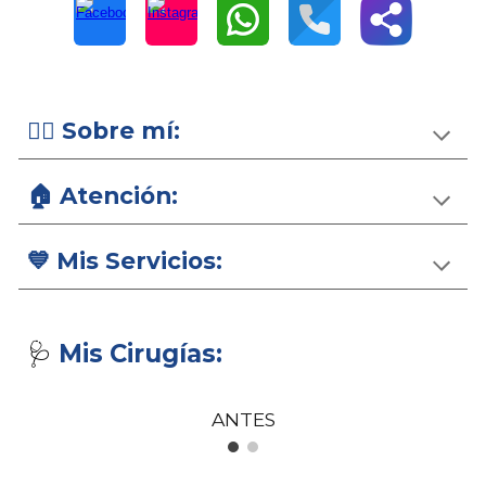
👨‍⚕️ Sobre mí:
🏠
Atención:
💙 Mis
Servicios:
Mis Cirugías:
🩺
ANTES